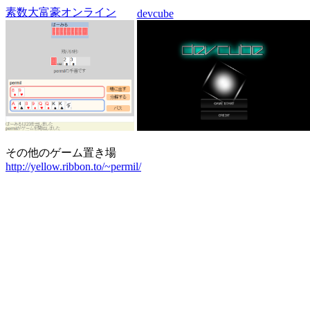
素数大富豪オンライン
devcube
その他のゲーム置き場
http://yellow.ribbon.to/~permil/